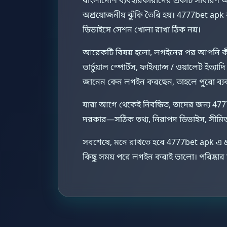
বাংলাদেশি ব্যবহারকারীদের একটি সাধারণ 
অপ্রয়োজনীয় ঝুঁকি তৈরি হয়। 4777bet apk ব
ডিভাইসে সেশন খোলা রাখা ঠিক নয়।
আরেকটি বিষয় হলো, লগইনের পর আপনি কী 
ভার্চুয়াল স্পোর্টস, ফাইন্যান্স / ওয়ালে
জানেন কেন লগইন করছেন, তাহলে পুরো ব্
যারা আগে থেকেই নিবন্ধিত, তাদের জন্য 4
দরকার—সঠিক তথ্য, নিরাপদ ডিভাইস, সীমি
সবশেষে, মনে রাখতে হবে 4777bet apk এ প্রব
কিছু সময় পরে লগইন করাই ভালো। পরিষ্কা