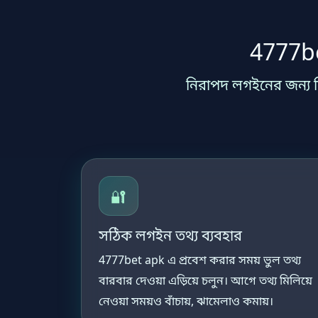
4777be
নিরাপদ লগইনের জন্য ন
🔐
সঠিক লগইন তথ্য ব্যবহার
4777bet apk এ প্রবেশ করার সময় ভুল তথ্য
বারবার দেওয়া এড়িয়ে চলুন। আগে তথ্য মিলিয়ে
নেওয়া সময়ও বাঁচায়, ঝামেলাও কমায়।