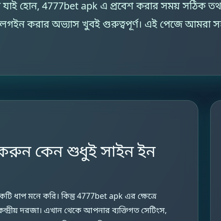
যাই হোন, 4777bet apk এ প্রবেশ করার সময় সঠিক তথ্য ব
 লগইন করার অভ্যাস খুবই গুরুত্বপূর্ণ। এই পেজে আমরা
করুন কেন শুধুই সাইন ইন
ধাপ মনে করি। কিন্তু 4777bet apk এর ক্ষেত্রে
ন্দ্রীয় দরজা। এখান থেকে আপনার ব্যক্তিগত সেটিংস,