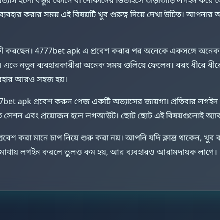
অভ্যাস হলো বন্ধুর ফোনে বা দোকানের ডিভাইসে তাড়াতাড়ি লগইন কর
্যবহার করার সময় এই বিষয়টি খুব গুরুত্ব দিয়ে দেখা উচিত। আপনার অ্
করছেন। 4777bet apk এ প্রবেশ করার পর অনেকে একসঙ্গে অনেক অ
ট ইত্যাদি। এতে নতুন ব্যবহারকারীরা অনেক সময় গুলিয়ে ফেলেন। বরং ধীরে
যবহার আরও সহজ হয়।
777bet apk প্রবেশ করুন পেজ একটি অভ্যাসের জায়গা। প্রতিবার লগই
ত সেশন এবং প্রয়োজন হলে লগআউট। ছোট ছোট এই বিষয়গুলোই অ্যাকাউন
েশ করা মানে চাপ নিয়ে শুরু করা নয়। আপনি যদি ক্লান্ত থাকেন, খুব ব
র মাথায় লগইন করলে ভুলও কম হয়, আর ব্যবহারও আরামদায়ক লাগে।